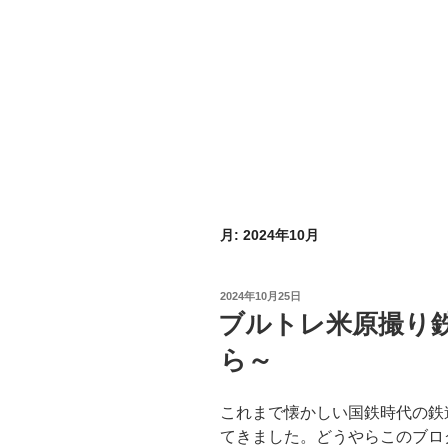
月:
2024年10月
投
2024年10月25日
稿
ブルトレ米原撮り鉄
日:
ら～
これまで懐かしい国鉄時代の鉄
てきました。どうやらこのブロ