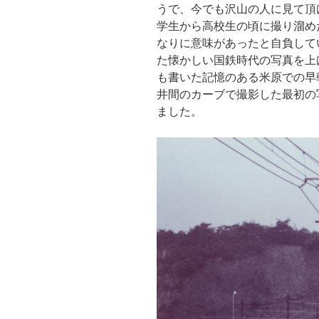
うで、今でも沢山の人に見て頂
学生から高校生の頃に撮り溜め
なりに意味があったと自負して
た懐かしい国鉄時代の写真を上
も書いた記憶のある米原での早
井間のカーブで撮影した最初の
ました。