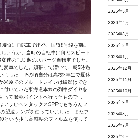
2026年5月
2026年4月
2026年3月
早朝4時頃に自転車で出発、国道8号線を南に
2026年2月
でしょうか。当時の自転車は何とスピード
2026年1月
変速のFUJI製のスポーツ自転車でした。
た愛車でした。頑張って漕いで、朝5時過
2025年12月
いました。その頃自分は高校3年生で夏休
2025年11月
か米原でのブルートレインは撮影はでき
に付いていた東海道本線の列車ダイヤを
2025年10月
切って撮影ポイントへ行ったものでし
2025年9月
はアサヒペンタックスSPFでもちろんフ
mmの望遠レンズを使っていました。またフ
2025年8月
400という少し高感度のフィルムを使って
2025年7月
2025年6月