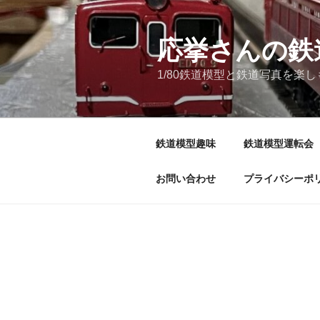
コ
ン
テ
応挙さんの鉄
ン
1/80鉄道模型と鉄道写真を楽
ツ
へ
ス
キ
鉄道模型趣味
鉄道模型運転会
ッ
プ
お問い合わせ
プライバシーポ