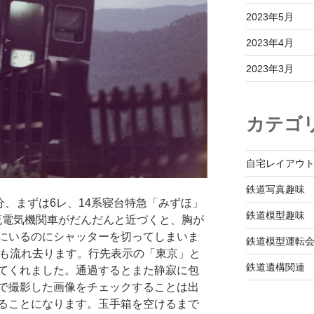
2023年5月
2023年4月
2023年3月
カテゴ
自宅レイアウ
鉄道写真趣味
分、まずは6レ、14系寝台特急「みずほ」
鉄道模型趣味
直流電気機関車がだんだんと近づくと、胸が
にいるのにシャッターを切ってしまいま
鉄道模型運転
音も流れ去ります。行先表示の「東京」と
鉄道遺構関連
てくれました。通過するとまた静寂に包
で撮影した画像をチェックすることは出
ることになります。玉手箱を空けるまで