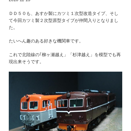
ＤＤ５０も、あすか製にカツミ１次型改造タイプ、そし
て今回カツミ製２次型原型タイプが仲間入りとなりまし
た。
たいへん趣のある好きな機関車です。
これで北陸線の｢柳ヶ瀬越え」「杉津越え」を模型でも再
現出来そうです。