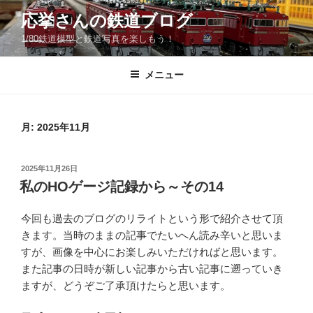
コ
応挙さんの鉄道ブログ
ン
1/80鉄道模型と鉄道写真を楽しもう！
テ
ン
ツ
メニュー
へ
ス
キ
月:
2025年11月
ッ
プ
投
2025年11月26日
稿
私のHOゲージ記録から～その14
日:
今回も過去のブログのリライトという形で紹介させて頂
きます。当時のままの記事でたいへん読み辛いと思いま
すが、画像を中心にお楽しみいただければと思います。
また記事の日時が新しい記事から古い記事に遡っていき
ますが、どうぞご了承頂けたらと思います。