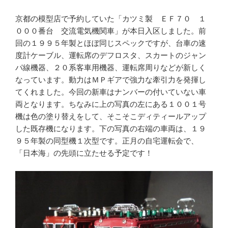
京都の模型店で予約していた「カツミ製 ＥＦ７０ １
０００番台 交流電気機関車」が本日入区しました。前
回の１９９５年製とほぼ同じスペックですが、台車の速
度計ケーブル、運転席のデフロスタ、スカートのジャン
パ線機器、２０系客車用機器、運転席周りなどが新しく
なっています。動力はＭＰギアで強力な牽引力を発揮し
てくれました。今回の新車はナンバーの付いていない車
両となります。ちなみに上の写真の左にある１００１号
機は色の塗り替えをして、そこそこディティールアップ
した既存機になります。下の写真の右端の車両は、１９
９５年製の同型機１次型です。正月の自宅運転会で、
「日本海」の先頭に立たせる予定です！