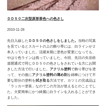
ＤＤ５０二次型原形茶色への色さし
2010-11-28
先日入線した
ＤＤ５０の色さしをしました。
当時の写真
を見ているとスカートの上の飾り帯には、白ラインが２
本入っていました。活躍末期に塗色が変更になっても、
やはり色ラインは残っていました。今回、先日の矢谷鉄
道開通式で同じＤＤ５０の色さしをされている方にお聞
きした方法で行いました。
アクリル塗料
で飾り帯びを塗
って、その後に
アクリル塗料の薄め剤
を綿棒につけて不
要な部分の塗料を
拭き取る
方法です。カツミの完成品は
「ラッカー塗装」なのでこの方法が使えるとのことでし
た。大変簡単にかつ綺麗に白ラインを入れることができ
ました。