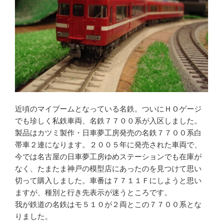
近頃のマイブームとなっている名鉄。ついにＨＯゲージ
でも珍しく私鉄車両、名鉄７７００系が入区しました。
製品はカツミ製作・日車夢工房発売の名鉄７７００系白
帯車２連になります。２００５年に発売された車両で、
今では名古屋の日車夢工房ゆめステーションでも在庫が
なく、たまたま神戸の模型店にあったのを見つけて思い
切って購入しました。車番は７７１１Ｆにしようと思い
ますが、種別と行き先表示が迷うところです。
我が鉄道の名鉄はモ５１０が２両とこの７７００系とな
りました。