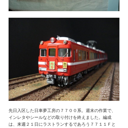
先日入区した日車夢工房の７７００系。週末の作業で、
インレタやシールなどの取り付けを終えました。編成
は、来週２１日にラストランするであろう７７１１Ｆと