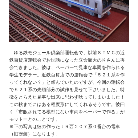
ゆる鉄モジュール倶楽部運転会で、以前ＳＴＭＣの近
鉄百貨店運転会でお世話になった立命館大のＫさんに再
会できました。彼は、ペーパーで見事な車両を作られる
学生モデラー。近鉄百貨店での運転会で「５２１系を作
ってくれない？」と頼んでいたのですが、今回の運転会
で５２１系の先頭部分の試作を見せて下さいました。特
徴をとらえた見事な出来に思わず唸ってしまいました！
この秋までにはある程度形にしてくれるそうです。彼曰
く「市販されてる模型にない車両をペーパーで作る」が
モットーとのことです。
※下の写真は彼の作ったＪＲ西２０７系０番台の電車
（旧塗装）になります。