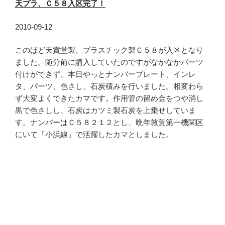
天プラ、Ｃ５８入区完了！
2010-09-12
このほど天賞堂製、プラスチック製Ｃ５８が入区となり
ました。随分前に購入していたのですがなかなかパーツ
付けができず、本日やっとナンバープレート、インレ
タ、パーツ、色さし、石炭積みを行いました。相変わら
ず大変よくできたカマです。作用管の留め金をつや消し
黒で色さしし、石炭はカツミ製石炭を上乗せしていま
す。ナンバーはＣ５８２１２とし、晩年敦賀第一機関区
にいて「小浜線」で活躍したカマとしました。