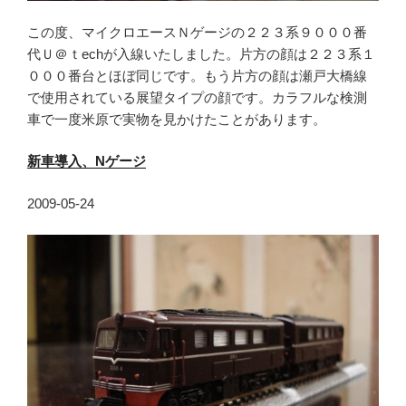
この度、マイクロエースＮゲージの２２３系９０００番
代Ｕ＠ｔechが入線いたしました。片方の顔は２２３系１
０００番台とほぼ同じです。もう片方の顔は瀬戸大橋線
で使用されている展望タイプの顔です。カラフルな検測
車で一度米原で実物を見かけたことがあります。
新車導入、N
ゲージ
2009-05-24