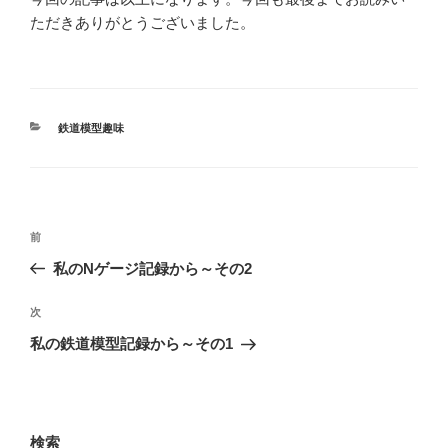
ただきありがとうございました。
カ
鉄道模型趣味
テ
ゴ
リ
ー
投
前
前
稿
の
私のNゲージ記録から～その2
ナ
投
ビ
稿
次
次
ゲ
の
私の鉄道模型記録から～その1
投
ー
稿
シ
ョ
検索