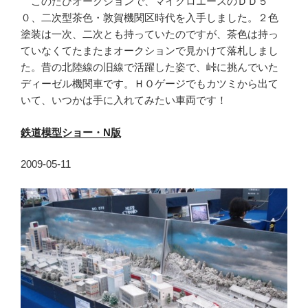
このたびオークションで、マイクロエースのＤＤ５
０、二次型茶色・敦賀機関区時代を入手しました。２色
塗装は一次、二次とも持っていたのですが、茶色は持っ
ていなくてたまたまオークションで見かけて落札しまし
た。昔の北陸線の旧線で活躍した姿で、峠に挑んでいた
ディーゼル機関車です。ＨＯゲージでもカツミから出て
いて、いつかは手に入れてみたい車両です！
鉄道模型ショー・N
版
2009-05-11