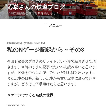
コ
応挙さんの鉄道ブログ
ン
1/80鉄道模型と鉄道写真を楽しもう！
テ
ン
ツ
メニュー
へ
ス
キ
投
2026年5月5日
投稿者:
GINGA51
稿
ッ
私のNゲージ記録から～その3
日:
プ
今回も過去のブログのリライトという形で紹介させて頂
きます。当時のままの記事でたいへん読み辛いと思いま
すが、画像を中心にお楽しみいただければと思います。
また記事の日時が新しい記事から古い記事に遡っていき
ますが、どうぞご了承頂けたらと思います。
Ｎゲージでつくる名鉄の世界
2009-06-28