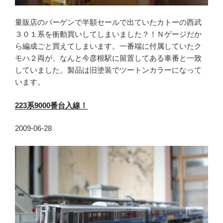
量販店のバーゲンで半額セールで出ていたカトーの西武
３０１系を衝動買いしてしまいました？！Ｎゲージだか
ら編成ごと買えてしまいます。一番端に付属していたク
モハ２両が、なんと今彦根駅に留置してある車番と一致
していました。製品は旧塗装でツートンカラーになって
います。
223
系9000
番台入線！
2009-06-28